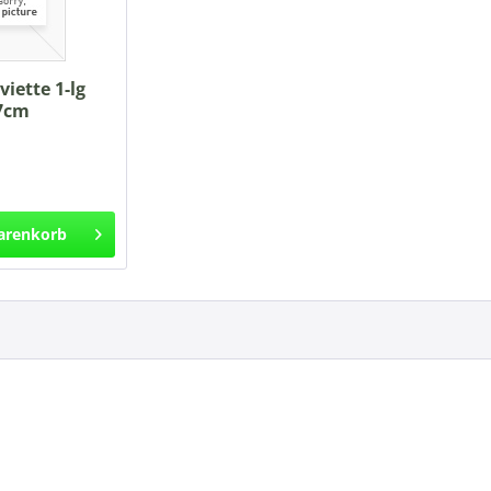
viette 1-lg
7cm
arenkorb