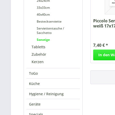
24x24cm
33x33cm
40x40cm
Piccolo Ser
Besteckserviette
weiß 17x1
Serviettentasche /
gezackt...
Sacchetto
Sonstige
7,40 € *
Tabletts
Zubehör
In den
W
Kerzen
ToGo
Küche
Hygiene / Reinigung
Geräte
Specials