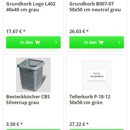
Grundkorb Logo L402
Grundkorb B007-07
40x40 cm grau
50x50 cm neutral grau
17,67 € *
26,03 € *
In den
In den
Besteckköcher CBS
Tellerkorb P-18-12
Silvercup grau
50x50 cm grün
3,50 € *
27,22 € *