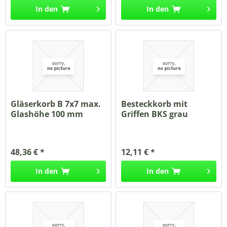
In den
In den
Gläserkorb B 7x7 max.
Besteckkorb mit
Glashöhe 100 mm
Griffen BKS grau
50x50cm blau
48,36 € *
12,11 € *
In den
In den