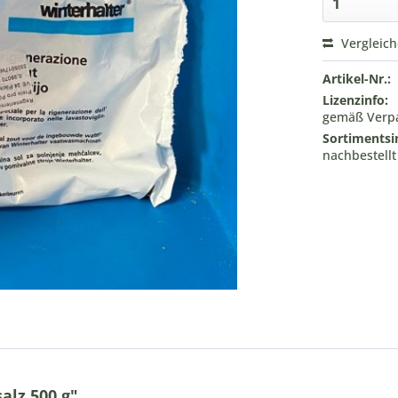
Vergleic
Artikel-Nr.:
Lizenzinfo:
gemäß Verpa
Sortimentsi
nachbestell
alz 500 g"