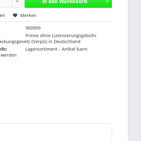
In den
Warenkorb
hen
Merken
900909
Preise ohne Lizensierungsgebühr
ckungsgesetz (VerpG) in Deutschland
nfo:
Lagersortiment - Artikel kann
t werden