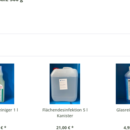
iniger 1 l
Flächendesinfektion 5 l
Glasrei
Kanister
 € *
21,00 € *
4,9