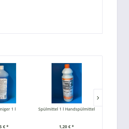
niger 1 l
Spülmittel 1 l Handspülmittel
Spülmaschi
5 € *
1,20 € *
2,