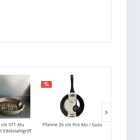
 cm ST1 Alu
Pfanne 26 cm Pro Alu / Guss
Pfanne Ch
t Edelstahlgriff
antih