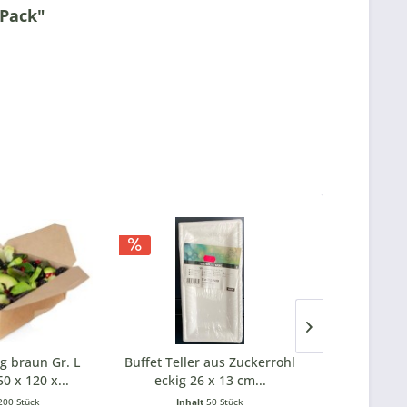
/Pack"
TIPP!
ig braun Gr. L
Buffet Teller aus Zuckerrohl
Faltbox eck
0 x 120 x...
eckig 26 x 13 cm...
1500 ml 1
200 Stück
Inhalt
50 Stück
Inhal