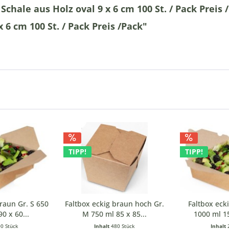
chale aus Holz oval 9 x 6 cm 100 St. / Pack Preis 
 6 cm 100 St. / Pack Preis /Pack"
TIPP!
TIPP!
raun Gr. S 650
Faltbox eckig braun hoch Gr.
Faltbox eck
0 x 60...
M 750 ml 85 x 85...
1000 ml 15
0 Stück
Inhalt
480 Stück
Inhalt