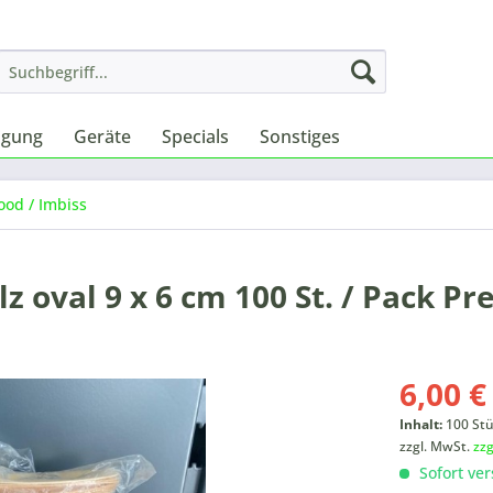
igung
Geräte
Specials
Sonstiges
ood / Imbiss
z oval 9 x 6 cm 100 St. / Pack Pr
6,00 €
Inhalt:
100 St
zzgl. MwSt.
zz
Sofort ver