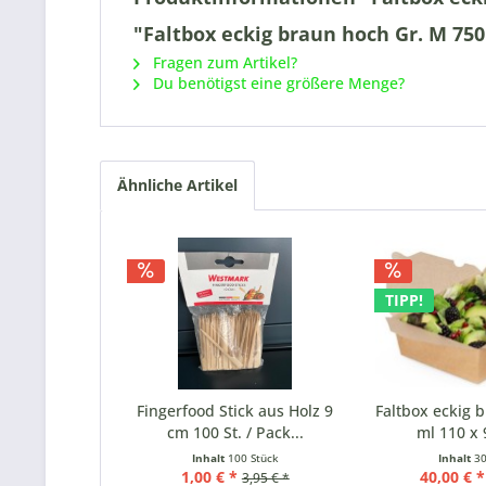
"Faltbox eckig braun hoch Gr. M 750 
Fragen zum Artikel?
Du benötigst eine größere Menge?
Ähnliche Artikel
TIPP!
Fingerfood Stick aus Holz 9
Faltbox eckig b
cm 100 St. / Pack...
ml 110 x 9
Inhalt
100 Stück
Inhalt
30
1,00 € *
40,00 € *
3,95 € *