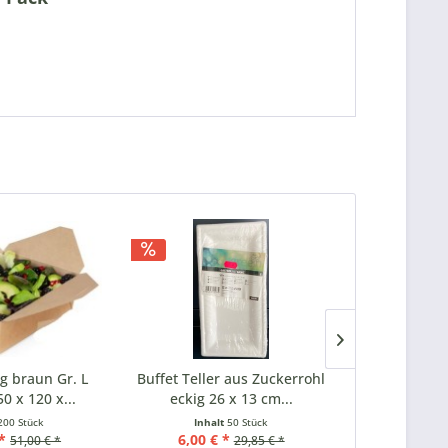
TIPP!
ig braun Gr. L
Buffet Teller aus Zuckerrohl
Faltbox eck
0 x 120 x...
eckig 26 x 13 cm...
1500 ml 1
200 Stück
Inhalt
50 Stück
Inhal
*
6,00 € *
39,00 €
51,00 € *
29,85 € *