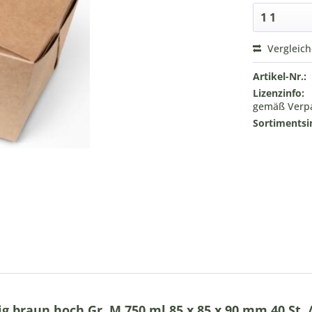
Vergleic
Artikel-Nr.:
Lizenzinfo:
gemäß Verpa
Sortimentsi
 braun hoch Gr. M 750 ml 85 x 85 x 90 mm 40 St. 