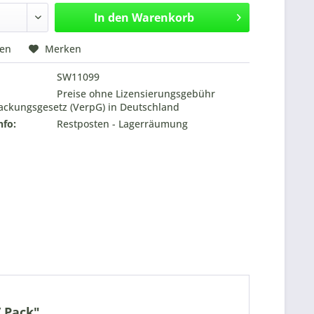
In den
Warenkorb
hen
Merken
SW11099
Preise ohne Lizensierungsgebühr
ckungsgesetz (VerpG) in Deutschland
nfo:
Restposten - Lagerräumung
/ Pack"