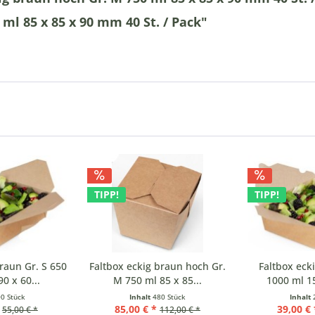
ml 85 x 85 x 90 mm 40 St. / Pack"
TIPP!
TIPP!
raun Gr. S 650
Faltbox eckig braun hoch Gr.
Faltbox eck
0 x 60...
M 750 ml 85 x 85...
1000 ml 15
0 Stück
Inhalt
480 Stück
Inhalt
85,00 € *
39,00 € 
55,00 € *
112,00 € *