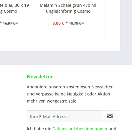
te blau 30 x 19
Melamin Schale grün 470 ml
Melamin Pla
ig Cosmo
ungleichförmig Cosmo
11 cm 
*
8,00 € *
5,00 €
16,97 € *
10,70 € *
Newsletter
Abonniere unseren kostenlosen Newsletter
und verpasse keine Neuigkeit oder Aktion
mehr von we4gastro sale.
Ich habe die
Datenschutzbestimmungen
und