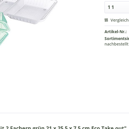
Vergleic
Artikel-Nr.:
Sortimentsi
nachbestell
2 Fachern grün 21 x 25,5 x 7,5 cm Eco Take out"