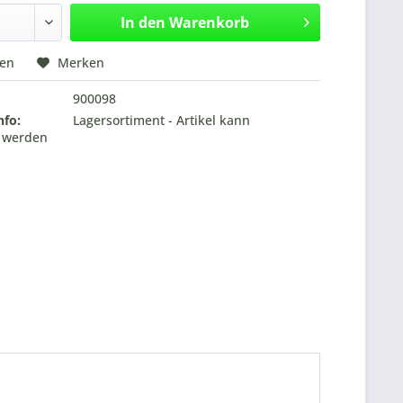
In den
Warenkorb
hen
Merken
900098
nfo:
Lagersortiment - Artikel kann
t werden