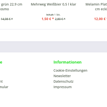
 grün 22,9 cm
Mehrweg Weißbier 0,5 l klar
Melamin Plat
Cosmo
cm eck
Inhalt
1 Stk.
1,50 € *
12,00 € 
14,08 € *
2,80 € *
ce
Informationen
Cookie-Einstellungen
Newsletter
ht
Datenschutz
mular
Impressum