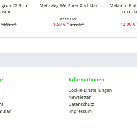
 grün 22,9 cm
Mehrweg Weißbier 0,5 l klar
Melamin Plat
Cosmo
cm eck
Inhalt
1 Stk.
1,50 € *
12,00 € 
14,08 € *
2,80 € *
ce
Informationen
Cookie-Einstellungen
Newsletter
ht
Datenschutz
mular
Impressum