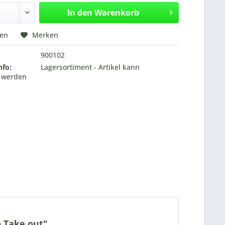
In den
Warenkorb
hen
Merken
900102
nfo:
Lagersortiment - Artikel kann
t werden
o Take out"