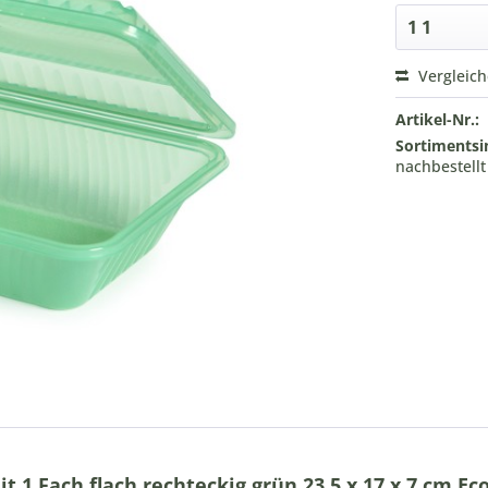
Vergleic
Artikel-Nr.:
Sortimentsi
nachbestell
1 Fach flach rechteckig grün 23,5 x 17 x 7 cm Ec