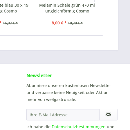
te blau 30 x 19
Melamin Schale grün 470 ml
Melamin Pla
ig Cosmo
ungleichförmig Cosmo
11 cm 
*
8,00 € *
5,00 €
16,97 € *
10,70 € *
Newsletter
Abonniere unseren kostenlosen Newsletter
und verpasse keine Neuigkeit oder Aktion
mehr von we4gastro sale.
Ich habe die
Datenschutzbestimmungen
und