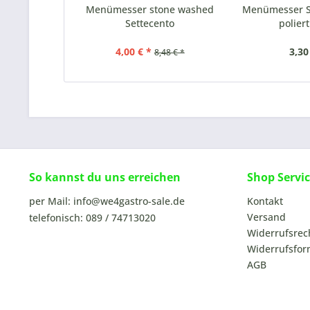
Menümesser stone washed
Menümesser S
Settecento
polie
4,00 € *
3,30
8,48 € *
So kannst du uns erreichen
Shop Servi
per Mail: info@we4gastro-sale.de
Kontakt
Versand
telefonisch: 089 / 74713020
Widerrufsrec
Widerrufsfor
AGB