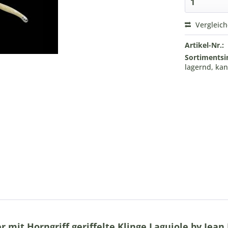
Vergleic
Artikel-Nr.:
Sortimentsi
lagernd, kan
mit Horngriff geriffelte Klinge Laguiole by Jean