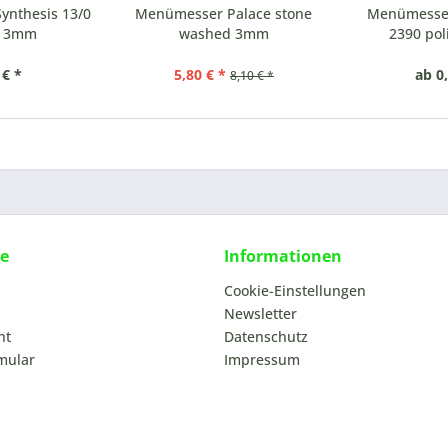
ynthesis 13/0
Menümesser Palace stone
Menümesser
rt 3mm
washed 3mm
2390 poli
 € *
5,80 € *
ab 0
8,10 € *
ce
Informationen
Cookie-Einstellungen
Newsletter
ht
Datenschutz
mular
Impressum