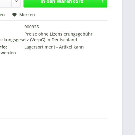
In den
Warenkorb
hen
Merken
900925
Preise ohne Lizensierungsgebühr
ckungsgesetz (VerpG) in Deutschland
nfo:
Lagersortiment - Artikel kann
t werden