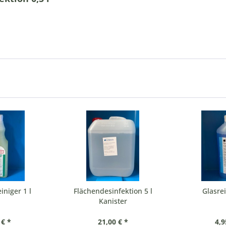
iniger 1 l
Flächendesinfektion 5 l
Glasrei
Kanister
 € *
21,00 € *
4,9