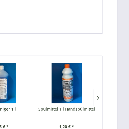
niger 1 l
Spülmittel 1 l Handspülmittel
Regeneri
5 € *
1,20 € *
1,