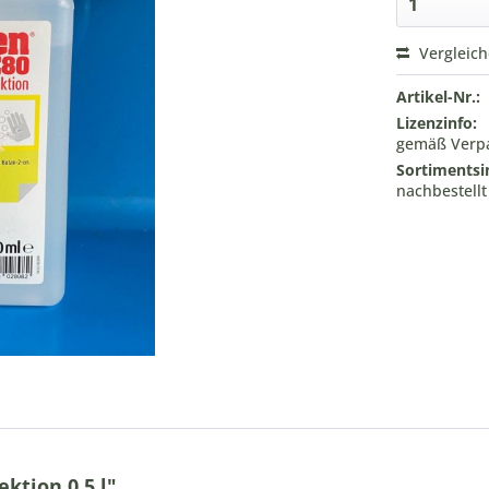
Vergleic
Artikel-Nr.:
Lizenzinfo:
gemäß Verpa
Sortimentsi
nachbestell
ktion 0,5 l"