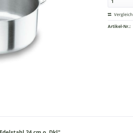
Vergleic
Artikel-Nr.:
delstahl 24 cm o. Dkl"