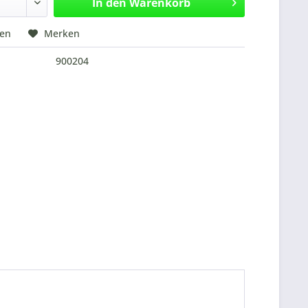
In den
Warenkorb
hen
Merken
900204