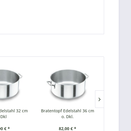
delstahl 32 cm
Bratentopf Edelstahl 36 cm
Bratentopf 
 Dkl
o. Dkl.
o
00 € *
82,00 € *
93