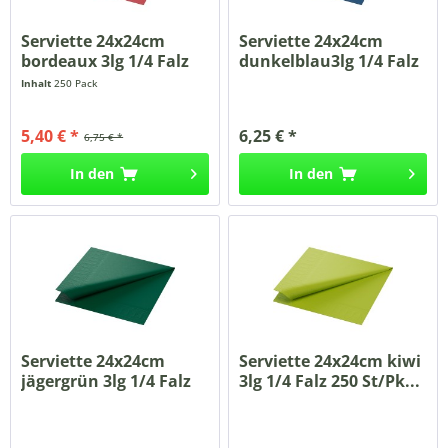
Serviette 24x24cm
Serviette 24x24cm
bordeaux 3lg 1/4 Falz
dunkelblau3lg 1/4 Falz
250...
250...
Inhalt
250 Pack
5,40 € *
6,25 € *
6,75 € *
In den
In den
Serviette 24x24cm
Serviette 24x24cm kiwi
jägergrün 3lg 1/4 Falz
3lg 1/4 Falz 250 St/Pk...
250...