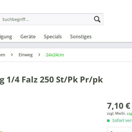
nigung
Geräte
Specials
Sonstiges
ken
Einweg
24x24cm
g 1/4 Falz 250 St/Pk Pr/pk
7,10 €
zzgl. MwSt.
zz
Sofort ver