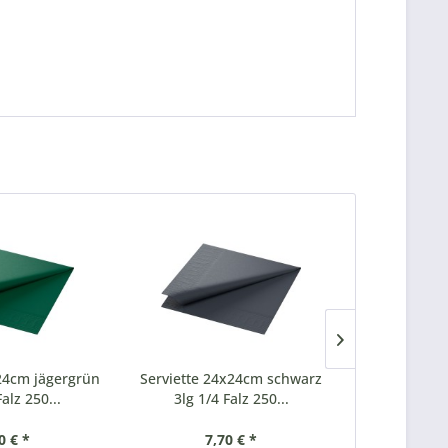
x24cm jägergrün
Serviette 24x24cm schwarz
Serviette 2
Falz 250...
3lg 1/4 Falz 250...
1/4 Falz
0 € *
7,70 € *
3,