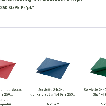
 250 St/Pk Pr/pk"
24cm bordeaux
Serviette 24x24cm
Serviette 24
lz 250...
dunkelblau3lg 1/4 Falz 250...
3lg 1/4 
50 Pack
6,25 € *
5,2
6,75 € *