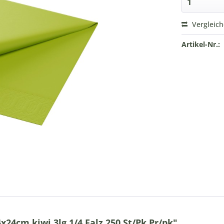
Vergleic
Artikel-Nr.:
24cm kiwi 3lg 1/4 Falz 250 St/Pk Pr/pk"