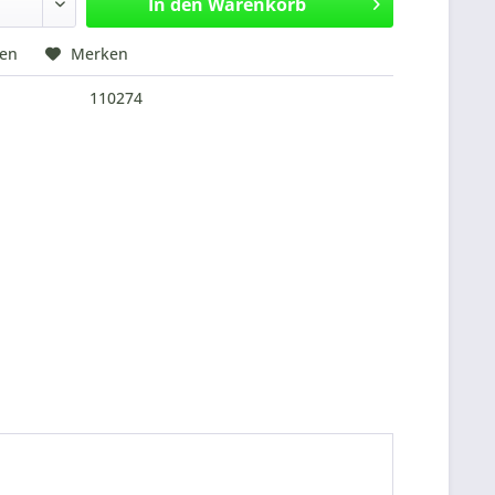
In den
Warenkorb
hen
Merken
110274