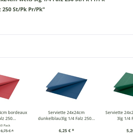
 250 St/Pk Pr/Pk"
24cm bordeaux
Serviette 24x24cm
Serviette 24
lz 250...
dunkelblau3lg 1/4 Falz 250...
3lg 1/4 
50 Pack
6,25 € *
5,2
6,75 € *