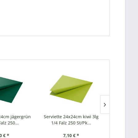
x24cm jägergrün
Serviette 24x24cm kiwi 3lg
Serviette 2
Falz 250...
1/4 Falz 250 St/Pk...
3lg 1/4
0 € *
7,10 € *
7,