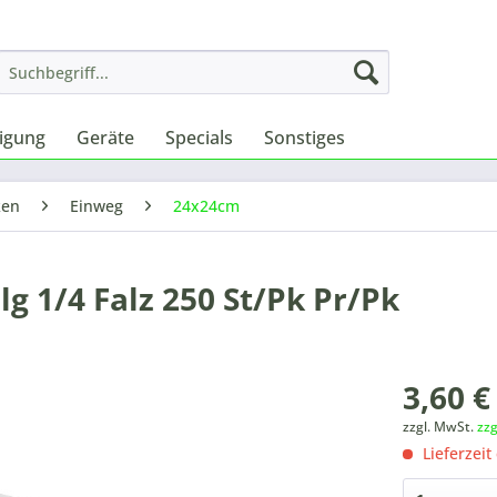
nigung
Geräte
Specials
Sonstiges
ken
Einweg
24x24cm
g 1/4 Falz 250 St/Pk Pr/Pk
3,60 €
zzgl. MwSt.
zz
Lieferzeit