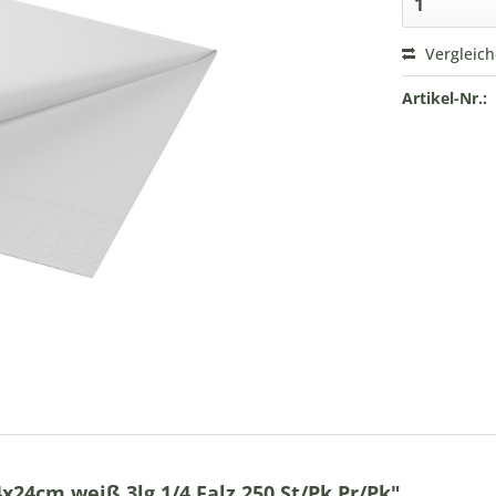
Vergleic
Artikel-Nr.:
24cm weiß 3lg 1/4 Falz 250 St/Pk Pr/Pk"