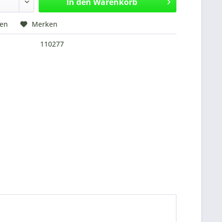
In den
Warenkorb
hen
Merken
110277