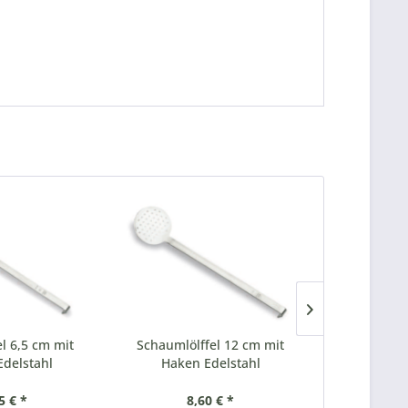
el 6,5 cm mit
Schaumlölffel 12 cm mit
Schaumlöl
delstahl
Haken Edelstahl
Haken 
5 € *
8,60 € *
12