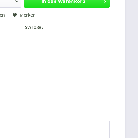
In den
Warenkorb
hen
Merken
SW10887