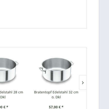
delstahl 28 cm
Bratentopf Edelstahl 32 cm
Bratentopf 
 Dkl
o. Dkl
o
00 € *
57,00 € *
82