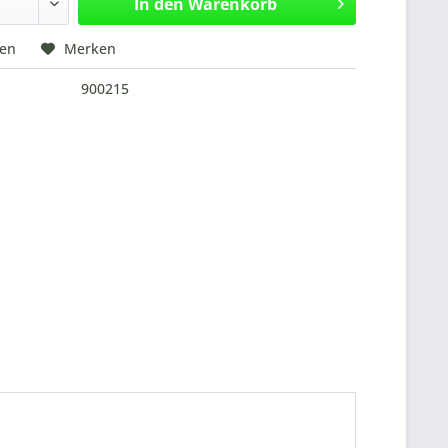
In den
Warenkorb
hen
Merken
900215